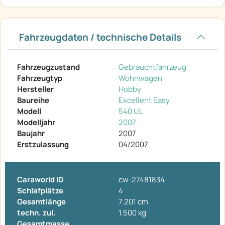
Fahrzeugdaten / technische Details
Fahrzeugzustand
Gebrauchtfahrzeug
Fahrzeugtyp
Wohnwagen
Hersteller
Hobby
Baureihe
Excellent Easy
Modell
540 UL
Modelljahr
2007
Baujahr
2007
Erstzulassung
04/2007
Caraworld ID
cw-27481834
Schlafplätze
4
Gesamtlänge
7.201 cm
techn. zul.
1.500 kg
Gesamtmasse