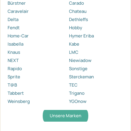
Bürstner
Carado
Caravelair
Chateau
Delta
Dethleffs
Fendt
Hobby
Home-Car
Hymer Eriba
Isabella
Kabe
Knaus
LMC
NEXT
Niewiadow
Rapido
Sonstige
Sprite
Sterckeman
T@B
TEC
Tabbert
Trigano
Weinsberg
YGOnow
Unsere Marken