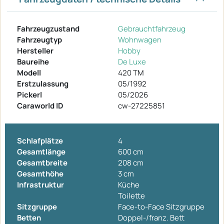
Fahrzeugzustand
Gebrauchtfahrzeug
Fahrzeugtyp
Wohnwagen
Hersteller
Hobby
Baureihe
De Luxe
Modell
420 TM
Erstzulassung
05/1992
Pickerl
05/2026
Caraworld ID
cw-27225851
Schlafplätze
4
Gesamtlänge
600 cm
Gesamtbreite
208 cm
Gesamthöhe
3 cm
Infrastruktur
Küche
Toilette
Sitzgruppe
Face-to-Face Sitzgruppe
Betten
Doppel-/franz. Bett