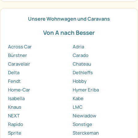
Unsere Wohnwagen und Caravans
Von A nach Besser
Across Car
Adria
Bürstner
Carado
Caravelair
Chateau
Delta
Dethleffs
Fendt
Hobby
Home-Car
Hymer Eriba
Isabella
Kabe
Knaus
LMC
NEXT
Niewiadow
Rapido
Sonstige
Sprite
Sterckeman