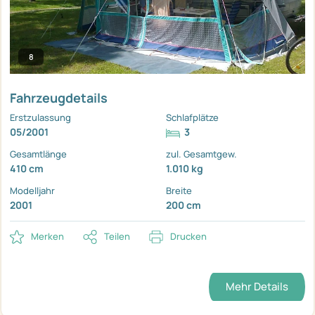
8
Fahrzeugdetails
Erstzulassung
Schlafplätze
05/2001
3
Gesamtlänge
zul. Gesamtgew.
410 cm
1.010 kg
Modelljahr
Breite
2001
200 cm
Merken
Teilen
Drucken
Mehr Details