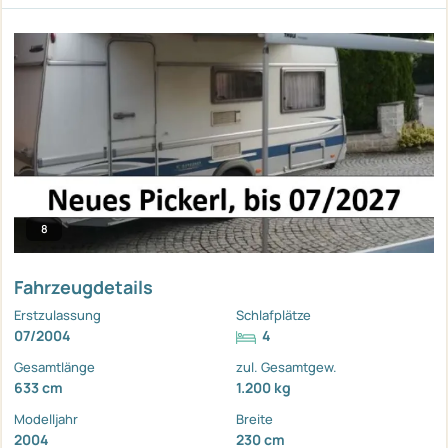
8
Fahrzeugdetails
Erstzulassung
Schlafplätze
07/2004
4
Gesamtlänge
zul. Gesamtgew.
633 cm
1.200 kg
Modelljahr
Breite
2004
230 cm