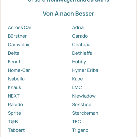
Von A nach Besser
Across Car
Adria
Bürstner
Carado
Caravelair
Chateau
Delta
Dethleffs
Fendt
Hobby
Home-Car
Hymer Eriba
Isabella
Kabe
Knaus
LMC
NEXT
Niewiadow
Rapido
Sonstige
Sprite
Sterckeman
T@B
TEC
Tabbert
Trigano