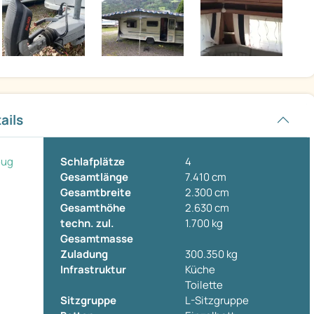
ails
eug
Schlafplätze
4
Gesamtlänge
7.410 cm
Gesamtbreite
2.300 cm
Gesamthöhe
2.630 cm
techn. zul.
1.700 kg
Gesamtmasse
Zuladung
300.350 kg
Infrastruktur
Küche
Toilette
Sitzgruppe
L-Sitzgruppe