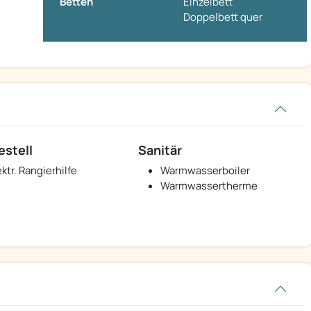
Betten
Einzelbett
Doppelbett quer
estell
Sanitär
ektr. Rangierhilfe
Warmwasserboiler
Warmwassertherme