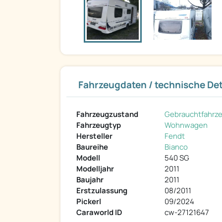
Fahrzeugdaten / technische Det
Fahrzeugzustand
Gebrauchtfahrz
Fahrzeugtyp
Wohnwagen
Hersteller
Fendt
Baureihe
Bianco
Modell
540 SG
Modelljahr
2011
Baujahr
2011
Erstzulassung
08/2011
Pickerl
09/2024
Caraworld ID
cw-27121647