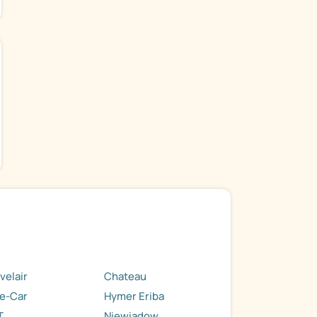
velair
Chateau
e-Car
Hymer Eriba
T
Niewiadow