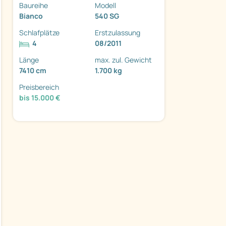
Baureihe
Modell
Bianco
540 SG
Schlafplätze
Erstzulassung
4
08/2011
Länge
max. zul. Gewicht
7410 cm
1.700 kg
Preisbereich
ter
bis 15.000 €