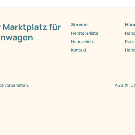
 Marktplatz für
Service
Händ
Herstellerliste
Händ
hnwagen
Händlerliste
Regis
Kontakt
Händ
te vorbehalten.
AGB
D