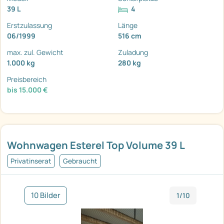
39 L
4
Erstzulassung
Länge
06/1999
516 cm
max. zul. Gewicht
Zuladung
1.000 kg
280 kg
Preisbereich
bis 15.000 €
Wohnwagen Esterel Top Volume 39 L
Privatinserat
Gebraucht
10 Bilder
1/10