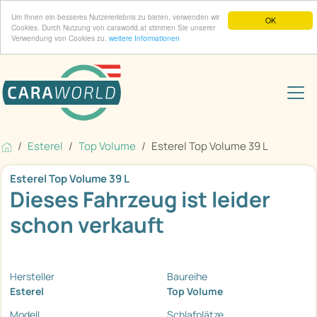
Um Ihnen ein besseres Nutzererlebnis zu bieten, verwenden wir
OK
Cookies. Durch Nutzung von caraworld.at stimmen Sie unserer
Verwendung von Cookies zu.
weitere Informationen
Esterel
Top Volume
Esterel Top Volume 39 L
Esterel Top Volume 39 L
Dieses Fahrzeug ist leider
schon verkauft
Hersteller
Baureihe
Esterel
Top Volume
Modell
Schlafplätze