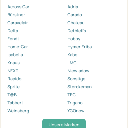
Across Car
Adria
Bürstner
Carado
Caravelair
Chateau
Delta
Dethleffs
Fendt
Hobby
Home-Car
Hymer Eriba
Isabella
Kabe
Knaus
LMC
NEXT
Niewiadow
Rapido
Sonstige
Sprite
Sterckeman
T@B
TEC
Tabbert
Trigano
Weinsberg
YGOnow
Unsere Marken