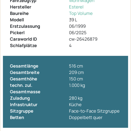
Fahrzeugtyp
Wohnwagen
Hersteller
Esterel
Baureihe
Top Volume
Modell
39 L
Erstzulassung
06/1999
Pickerl
06/2025
Caraworld ID
cw-26426879
Schlafplätze
4
Gesamtlänge
516 cm
Gesamtbreite
209 cm
Gesamthöhe
150 cm
techn. zul.
1.000 kg
Gesamtmasse
Zuladung
280 kg
Infrastruktur
Küche
Sitzgruppe
Face-to-Face Sitzgruppe
Betten
Doppelbett quer