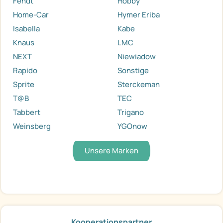
Fendt
Hobby
Home-Car
Hymer Eriba
Isabella
Kabe
Knaus
LMC
NEXT
Niewiadow
Rapido
Sonstige
Sprite
Sterckeman
T@B
TEC
Tabbert
Trigano
Weinsberg
YGOnow
Unsere Marken
Kooperationspartner