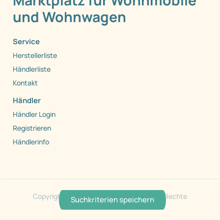
Marktplatz für Wohnmobile
und Wohnwagen
Service
Herstellerliste
Händlerliste
Kontakt
Händler
Händler Login
Registrieren
Händlerinfo
Copyright 1999 - 2026 by Caraworld. Alle Rechte
Suchkriterien speichern
vorbehalten.