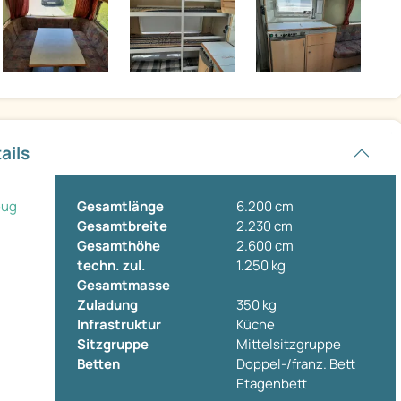
ails
eug
Gesamtlänge
6.200 cm
Gesamtbreite
2.230 cm
Gesamthöhe
2.600 cm
techn. zul.
1.250 kg
Gesamtmasse
Zuladung
350 kg
Infrastruktur
Küche
Sitzgruppe
Mittelsitzgruppe
Betten
Doppel-/franz. Bett
Etagenbett