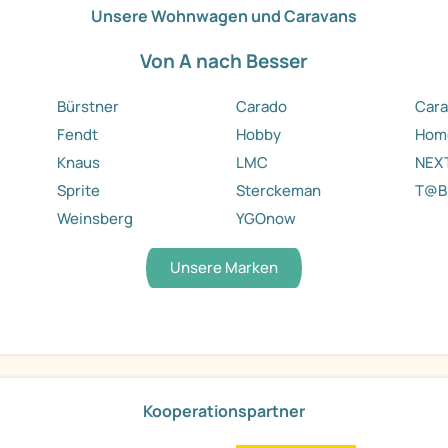
Unsere Wohnwagen und Caravans
Von A nach Besser
Bürstner
Carado
Cara
Fendt
Hobby
Hom
Knaus
LMC
NEX
Sprite
Sterckeman
T@B
Weinsberg
YGOnow
Unsere Marken
Kooperationspartner