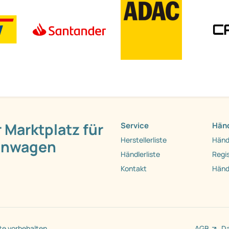
 Marktplatz für
Service
Händ
Herstellerliste
Händ
hnwagen
Händlerliste
Regis
Kontakt
Händ
te vorbehalten.
AGB
D