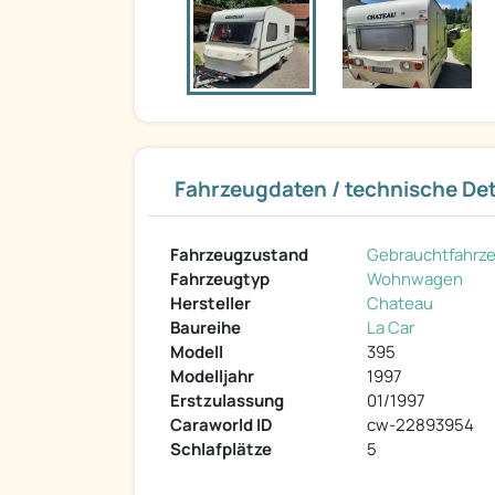
Fahrzeugdaten / technische Det
Fahrzeugzustand
Gebrauchtfahrz
Fahrzeugtyp
Wohnwagen
Hersteller
Chateau
Baureihe
La Car
Modell
395
Modelljahr
1997
Erstzulassung
01/1997
Caraworld ID
cw-22893954
Schlafplätze
5