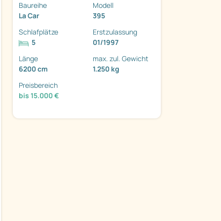
Baureihe
Modell
La Car
395
Schlafplätze
Erstzulassung
5
01/1997
Länge
max. zul. Gewicht
6200 cm
1.250 kg
Preisbereich
ter
bis 15.000 €