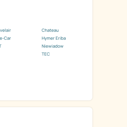
velair
Chateau
e-Car
Hymer Eriba
T
Niewiadow
TEC