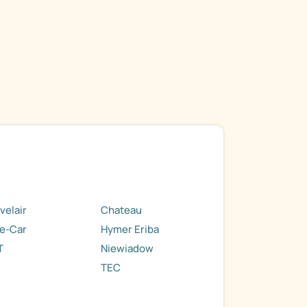
velair
Chateau
e-Car
Hymer Eriba
T
Niewiadow
TEC