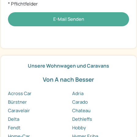
* Pflichtfelder
E-Mail Senden
Unsere Wohnwagen und Caravans
Von A nach Besser
Across Car
Adria
Bürstner
Carado
Caravelair
Chateau
Delta
Dethleffs
Fendt
Hobby
Home-Car
Hymer Eriba