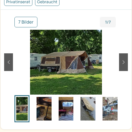
Privatinserat
Gebraucht
7 Bilder
1/7
zurück
weit