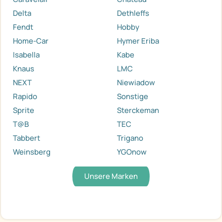
Delta
Dethleffs
Fendt
Hobby
Home-Car
Hymer Eriba
Isabella
Kabe
Knaus
LMC
NEXT
Niewiadow
Rapido
Sonstige
Sprite
Sterckeman
T@B
TEC
Tabbert
Trigano
Weinsberg
YGOnow
Unsere Marken