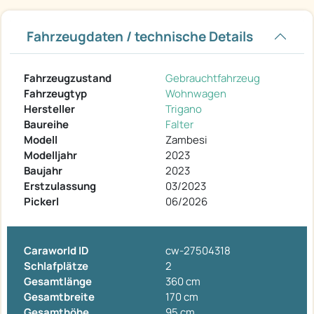
Fahrzeugdaten / technische Details
Fahrzeugzustand
Gebrauchtfahrzeug
Fahrzeugtyp
Wohnwagen
Hersteller
Trigano
Baureihe
Falter
Modell
Zambesi
Modelljahr
2023
Baujahr
2023
Erstzulassung
03/2023
Pickerl
06/2026
Caraworld ID
cw-27504318
Schlafplätze
2
Gesamtlänge
360 cm
Gesamtbreite
170 cm
Gesamthöhe
95 cm