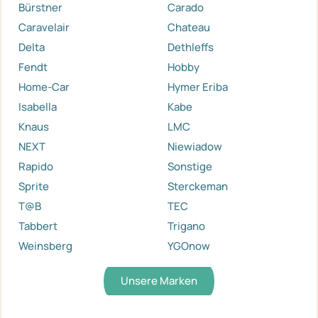
Bürstner
Carado
Caravelair
Chateau
Delta
Dethleffs
Fendt
Hobby
Home-Car
Hymer Eriba
Isabella
Kabe
Knaus
LMC
NEXT
Niewiadow
Rapido
Sonstige
Sprite
Sterckeman
T@B
TEC
Tabbert
Trigano
Weinsberg
YGOnow
Unsere Marken