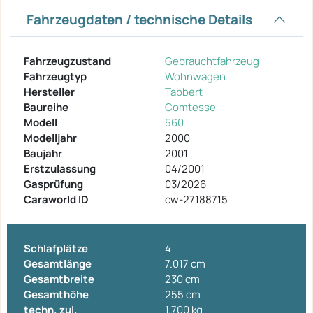
Fahrzeugdaten / technische Details
Fahrzeugzustand
Gebrauchtfahrzeug
Fahrzeugtyp
Wohnwagen
Hersteller
Tabbert
Baureihe
Comtesse
Modell
560
Modelljahr
2000
Baujahr
2001
Erstzulassung
04/2001
Gasprüfung
03/2026
Caraworld ID
cw-27188715
Schlafplätze
4
Gesamtlänge
7.017 cm
Gesamtbreite
230 cm
Gesamthöhe
255 cm
techn. zul.
1.700 kg