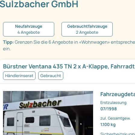
Sulzbacher GmbH
Neufahrzeuge
Gebrauchtfahrzeuge
4 Angebote
2 Angebote
Tipp:
Grenzen Sie die 6 Angebote in «Wohnwagen» entsprech
ein.
Bürstner Ventana 435 TN 2 x A-Klappe, Fahrrad
Händlerinserat
Gebraucht
Fahrzeugdeta
Erstzulassung
07/1998
zul. Gesamtgew.
1.100 kg
Sicherheitskupp