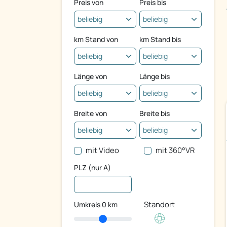
Preis von
Preis bis
km Stand von
km Stand bis
Länge von
Länge bis
Breite von
Breite bis
mit Video
mit 360°VR
PLZ (nur A)
Standort
Umkreis
0
km