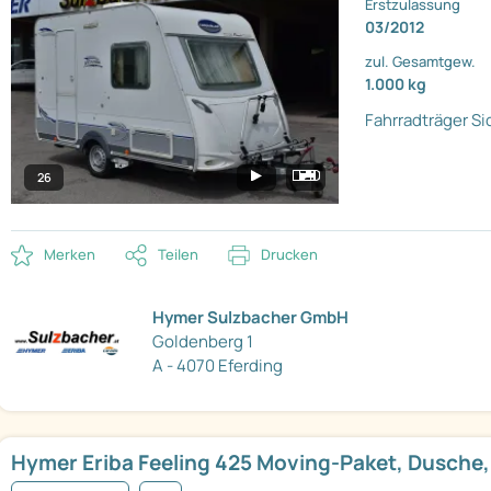
Erstzulassung
03/2012
zul. Gesamtgew.
1.000 kg
Fahrradträger
Si
26
Merken
Teilen
Drucken
Hymer Sulzbacher GmbH
Goldenberg 1
A - 4070 Eferding
Hymer Eriba Feeling 425 Moving-Paket, Dusche,