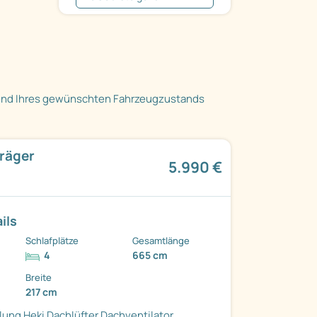
end Ihres gewünschten Fahrzeugzustands
träger
5.990 €
ils
Schlafplätze
Gesamtlänge
4
665 cm
Breite
217 cm
lung
Heki Dachlüfter
Dachventilator