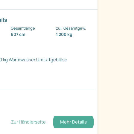
ils
Gesamtlänge
zul. Gesamtgew.
607 cm
1.200 kg
0 kg
Warmwasser
Umluftgebläse
Zur Händlerseite
Mehr Details