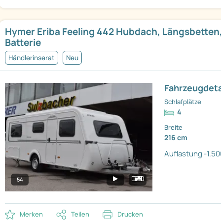
Hymer Eriba Feeling 442 Hubdach, Längsbetten
Batterie
Händlerinserat
Neu
Fahrzeugdeta
Schlafplätze
4
Breite
216 cm
Auflastung -1.50
54
Merken
Teilen
Drucken