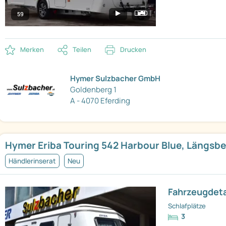
59
Merken
Teilen
Drucken
Hymer Sulzbacher GmbH
Goldenberg 1
A - 4070 Eferding
Hymer Eriba Touring 542 Harbour Blue, Längsbe
Händlerinserat
Neu
Fahrzeugdeta
Schlafplätze
3