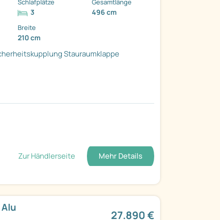
Schlafplätze
Gesamtlänge
3
496 cm
Breite
210 cm
cherheitskupplung
Stauraumklappe
Zur Händlerseite
Mehr Details
 Alu
27.890 €