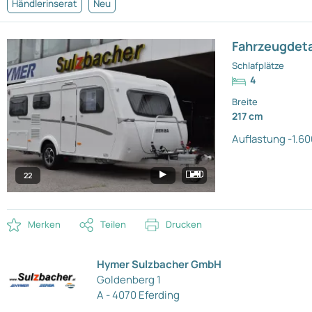
Händlerinserat
Neu
Fahrzeugdeta
Schlafplätze
4
Breite
217 cm
Auflastung -1.60
22
Merken
Teilen
Drucken
Hymer Sulzbacher GmbH
Goldenberg 1
A - 4070 Eferding