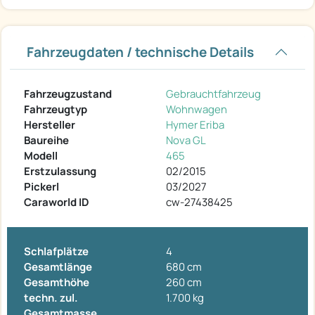
Fahrzeugdaten / technische Details
Fahrzeugzustand
Gebrauchtfahrzeug
Fahrzeugtyp
Wohnwagen
Hersteller
Hymer Eriba
Baureihe
Nova GL
Modell
465
Erstzulassung
02/2015
Pickerl
03/2027
Caraworld ID
cw-27438425
Schlafplätze
4
Gesamtlänge
680 cm
Gesamthöhe
260 cm
techn. zul.
1.700 kg
Gesamtmasse