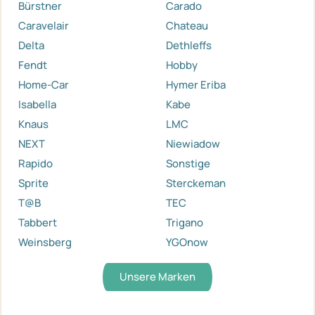
Bürstner
Carado
Caravelair
Chateau
Delta
Dethleffs
Fendt
Hobby
Home-Car
Hymer Eriba
Isabella
Kabe
Knaus
LMC
NEXT
Niewiadow
Rapido
Sonstige
Sprite
Sterckeman
T@B
TEC
Tabbert
Trigano
Weinsberg
YGOnow
Unsere Marken