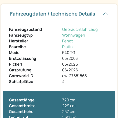
Fahrzeugdaten / technische Details
Fahrzeugzustand
Gebrauchtfahrzeug
Fahrzeugtyp
Wohnwagen
Hersteller
Fendt
Baureihe
Platin
Modell
540 TG
Erstzulassung
05/2003
Pickerl
06/2026
Gasprüfung
06/2026
Caraworld ID
cw-27581865
Schlafplätze
4
Gesamtlänge
729 cm
Gesamtbreite
229 cm
Gesamthöhe
257 cm
techn. zul.
1.600 kg