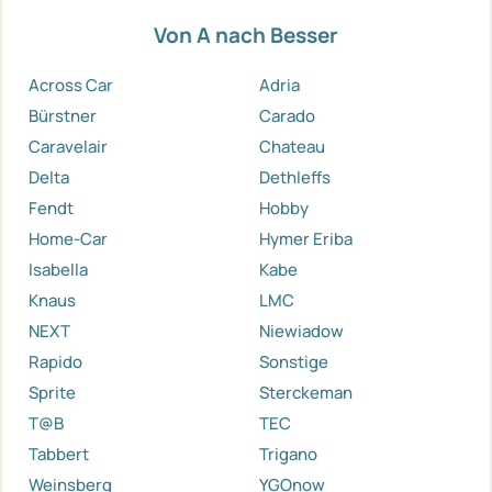
Von A nach Besser
Across Car
Adria
Bürstner
Carado
Caravelair
Chateau
Delta
Dethleffs
Fendt
Hobby
Home-Car
Hymer Eriba
Isabella
Kabe
Knaus
LMC
NEXT
Niewiadow
Rapido
Sonstige
Sprite
Sterckeman
T@B
TEC
Tabbert
Trigano
Weinsberg
YGOnow