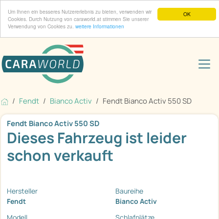
Um Ihnen ein besseres Nutzererlebnis zu bieten, verwenden wir
OK
Cookies. Durch Nutzung von caraworld.at stimmen Sie unserer
Verwendung von Cookies zu.
weitere Informationen
Fendt
Bianco Activ
Fendt Bianco Activ 550 SD
Fendt Bianco Activ 550 SD
Dieses Fahrzeug ist leider
schon verkauft
Hersteller
Baureihe
Fendt
Bianco Activ
Modell
Schlafplätze