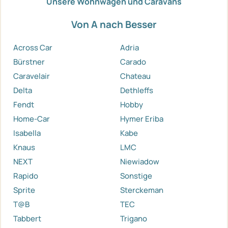
Unsere Wohnwagen und Caravans
Von A nach Besser
Across Car
Adria
Bürstner
Carado
Caravelair
Chateau
Delta
Dethleffs
Fendt
Hobby
Home-Car
Hymer Eriba
Isabella
Kabe
Knaus
LMC
NEXT
Niewiadow
Rapido
Sonstige
Sprite
Sterckeman
T@B
TEC
Tabbert
Trigano