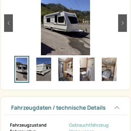
zurück
weit
Fahrzeugdaten / technische Details
Fahrzeugzustand
Gebrauchtfahrzeug