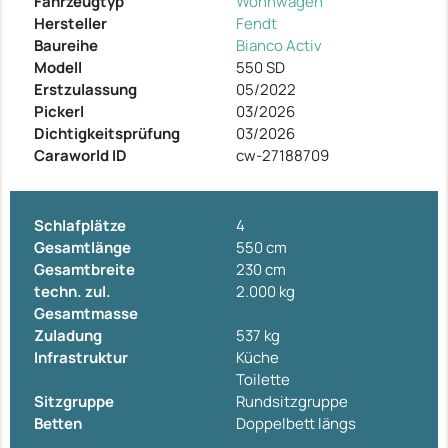
Fahrzeugtyp
Wohnwagen
Hersteller
Fendt
Baureihe
Bianco Activ
Modell
550 SD
Erstzulassung
05/2022
Pickerl
03/2026
Dichtigkeitsprüfung
03/2026
Caraworld ID
cw-27188709
Schlafplätze
4
Gesamtlänge
550 cm
Gesamtbreite
230 cm
techn. zul.
2.000 kg
Gesamtmasse
Zuladung
537 kg
Infrastruktur
Küche
Toilette
Sitzgruppe
Rundsitzgruppe
Betten
Doppelbett längs