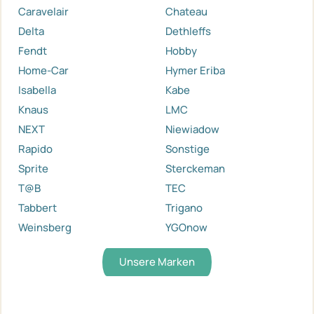
Caravelair
Chateau
Delta
Dethleffs
Fendt
Hobby
Home-Car
Hymer Eriba
Isabella
Kabe
Knaus
LMC
NEXT
Niewiadow
Rapido
Sonstige
Sprite
Sterckeman
T@B
TEC
Tabbert
Trigano
Weinsberg
YGOnow
Unsere Marken