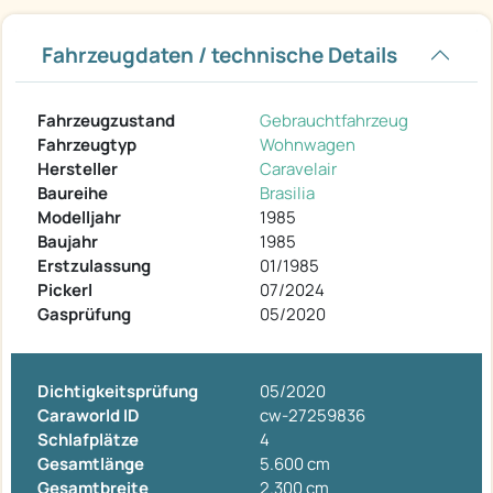
Fahrzeugdaten / technische Details
Fahrzeugzustand
Gebrauchtfahrzeug
Fahrzeugtyp
Wohnwagen
Hersteller
Caravelair
Baureihe
Brasilia
Modelljahr
1985
Baujahr
1985
Erstzulassung
01/1985
Pickerl
07/2024
Gasprüfung
05/2020
Dichtigkeitsprüfung
05/2020
Caraworld ID
cw-27259836
Schlafplätze
4
Gesamtlänge
5.600 cm
Gesamtbreite
2.300 cm