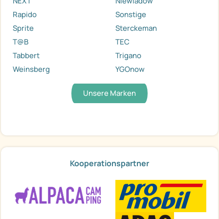
NEXT
Niewiadow
Rapido
Sonstige
Sprite
Sterckeman
T@B
TEC
Tabbert
Trigano
Weinsberg
YGOnow
Unsere Marken
Kooperationspartner