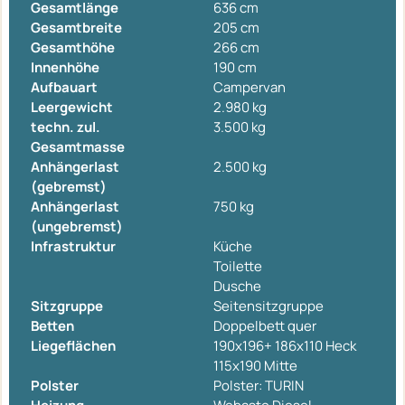
Gesamtlänge
636 cm
Gesamtbreite
205 cm
Gesamthöhe
266 cm
Innenhöhe
190 cm
Aufbauart
Campervan
Leergewicht
2.980 kg
techn. zul.
3.500 kg
Gesamtmasse
Anhängerlast
2.500 kg
(gebremst)
Anhängerlast
750 kg
(ungebremst)
Infrastruktur
Küche
Toilette
Dusche
Sitzgruppe
Seitensitzgruppe
Betten
Doppelbett quer
Liegeflächen
190x196+ 186x110 Heck
115x190 Mitte
Polster
Polster: TURIN