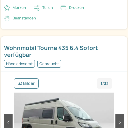
Merken
Teilen
Drucken
Beanstanden
Wohnmobil Tourne 435 6.4 Sofort
verfügbar
Händlerinserat
Gebraucht
33 Bilder
1/33
zurück
weit