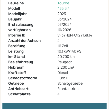
Baureihe
Tourne
Modell
435 6.4
Modelljahr
2023
Baujahr
03/2024
Erstzulassung
03/2024
verfügbar ab
10/2026
Interne ID
VF3YHBPFC12Y13834
Anzahl der Achsen
2
Bereifung
16 Zoll
Leistung
103 kW/140 PS
km Stand
40.700 km
Basisfahrzeug
Peugeot
Hubraum
2.200 cm³
Kraftstoff
Diesel
Schadstoffnorm
Euro 6
Getriebe
Schaltgetriebe
Antriebsart
Frontantrieb
Schlafplätze
4