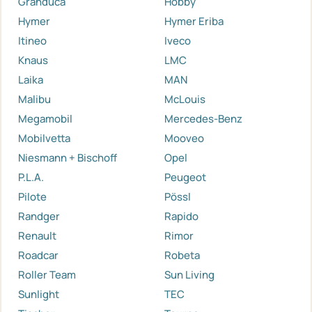
Granduca
Hobby
Hymer
Hymer Eriba
Itineo
Iveco
Knaus
LMC
Laika
MAN
Malibu
McLouis
Megamobil
Mercedes-Benz
Mobilvetta
Mooveo
Niesmann + Bischoff
Opel
P.L.A.
Peugeot
Pilote
Pössl
Randger
Rapido
Renault
Rimor
Roadcar
Robeta
Roller Team
Sun Living
Sunlight
TEC