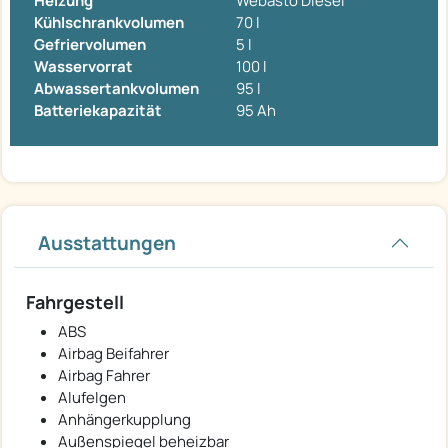
Heizung
Webasto Diesel
Kühlschrankvolumen
70 l
Gefriervolumen
5 l
Wasservorrat
100 l
Abwassertankvolumen
95 l
Batteriekapazität
95 Ah
Ausstattungen
Fahrgestell
ABS
Airbag Beifahrer
Airbag Fahrer
Alufelgen
Anhängerkupplung
Außenspiegel beheizbar